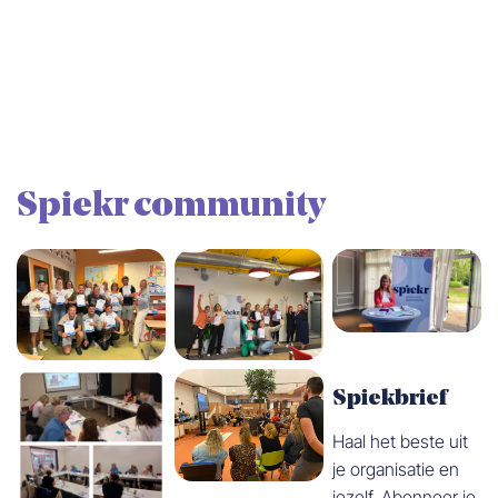
Workshop: het functioneringsgesprek, hoe doe je da
Workshop: Hoe maak je buitenspelen nóg rijker en le
Workshop: Slapen op de opvang
Workshop: wet- en regelgeving in de kinderopvan
Workshops voor een ouderavond – Kinder-EHBO
Spiekr community
Spiekbrief
Haal het beste uit
je organisatie en
jezelf. Abonneer je