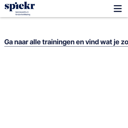
Ga naar alle trainingen en vind wat je z
Workshop: Kinderen met een zorgbehoefte binnen he
(H)erkennen en begeleiden van ontwikkelingsvoorsp
Autisme – de basis
Baby en kindgebaren verdieping (dubbel niet gebruik
Baby- en Kindgebaren verdieping
Betekenisvol werken in de BSO
Bijscholing Uk & Puk 2.0
BSO doe je Zo!
Buiten spelen, Lekker Belangrijk!
Combifunctionaris IKC / Brede School (K1292)