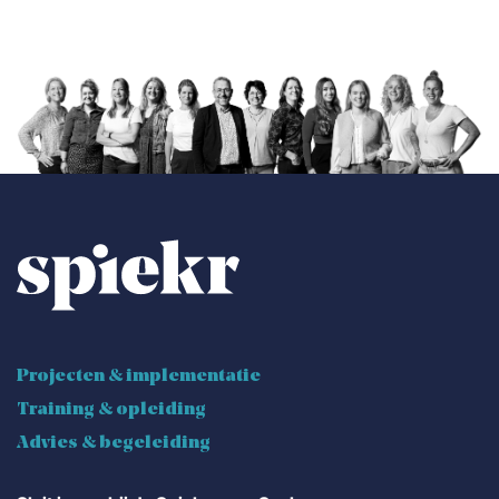
Projecten & implementatie
Training & opleiding
Advies & begeleiding