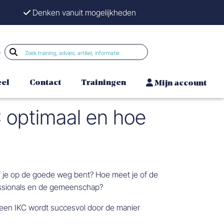
Denken vanuit mogelijkheden
p
eel
Contact
Trainingen
Mijn account
C optimaal en hoe
f je op de goede weg bent? Hoe meet je of de
fessionals en de gemeenschap?
nt een IKC wordt succesvol door de manier