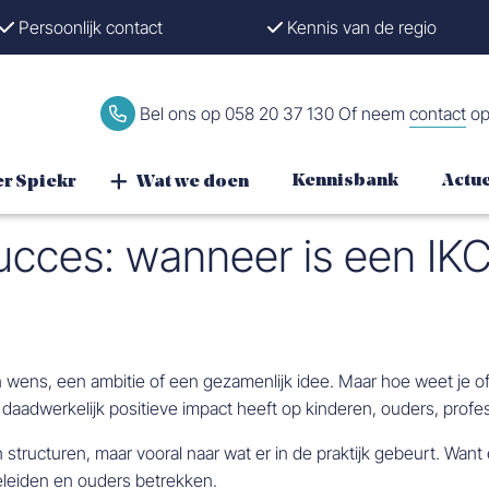
Persoonlijk contact
Kennis van de regio
Bel ons op
058 20 37 130
Of neem
contact
o
Kennisbank
Actu
r Spiekr
Wat we doen
succes: wanneer is een IK
n wens, een ambitie of een gezamenlijk idee. Maar hoe weet je o
C daadwerkelijk positieve impact heeft op kinderen, ouders, pro
en structuren, maar vooral naar wat er in de praktijk gebeurt. Wa
eiden en ouders betrekken.