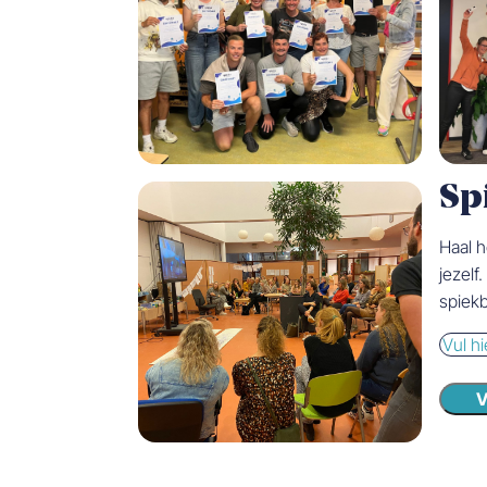
Sp
Haal h
jezelf
spiekb
E-
mail
V