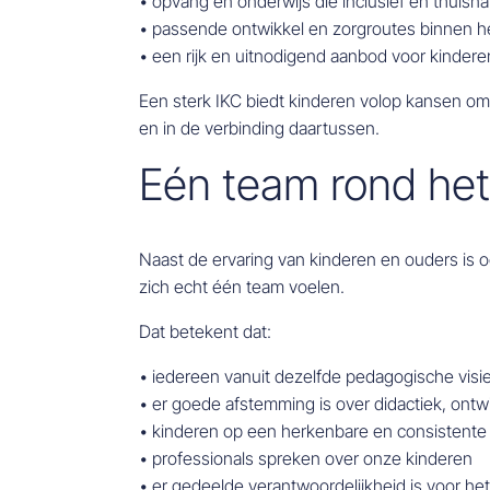
• opvang en onderwijs die inclusief en thuisna
• passende ontwikkel en zorgroutes binnen h
• een rijk en uitnodigend aanbod voor kinderen
Een sterk IKC biedt kinderen volop kansen om m
en in de verbinding daartussen.
Eén team rond het
Naast de ervaring van kinderen en ouders is 
zich echt één team voelen.
Dat betekent dat:
• iedereen vanuit dezelfde pedagogische visie 
• er goede afstemming is over didactiek, ontw
• kinderen op een herkenbare en consistente
• professionals spreken over onze kinderen
• er gedeelde verantwoordelijkheid is voor het